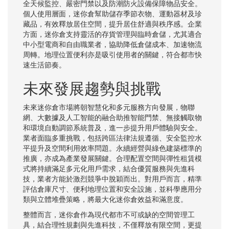
全天候監控、嚴密門禁以及防潮防火設備保障物品安全。
個人使用層面，迷你倉幫助儲存季節衣物、運動器材及珍
藏品，有效釋放居住空間，提升居住舒適與秩序感。企業
方面，迷你倉支持靈活的存貨管理與臨時倉儲，尤其適合
中小型電商和自由職業者，協助降低倉儲成本、加速物流
周轉。地理位置便利亦是吸引使用者的關鍵，符合都市快
速生活節奏。
未來發展趨勢與挑戰
未來迷你倉市場將朝智慧化和多元服務方向發展，物聯
網、大數據及人工智能的融合助推智能門禁、無接觸取物
和環境自動調節系統普及，進一步提升用戶體驗與安全。
業者面臨多重挑戰，包括跨區法律法規遵循、安全監控水
平提升及空間利用效率問題。永續經營與綠色建築標準的
推廣，亦成為產業發展關鍵。合理配置空間與彈性租賃模
式將持續滿足多元化用戶需求，結合優質服務與先進科
技，業者方能於激烈競爭中脫穎而出。對用戶而言，精準
評估倉庫尺寸、便利地理位置和安全設施，並科學應用分
類與立體堆疊策略，將最大化迷你倉效益和滿意度。
整體而言，迷你倉作為現代都市不可或缺的空間管理工
具，結合理性規劃與先進科技，不僅釋放有限空間，更提