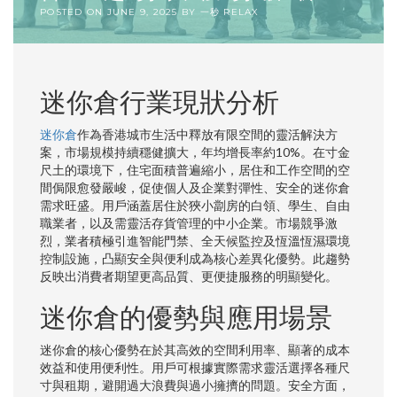
POSTED ON
JUNE 9, 2025
BY
一秒 RELAX
迷你倉行業現狀分析
迷你倉
作為香港城市生活中釋放有限空間的靈活解決方
案，市場規模持續穩健擴大，年均增長率約10%。在寸金
尺土的環境下，住宅面積普遍縮小，居住和工作空間的空
間侷限愈發嚴峻，促使個人及企業對彈性、安全的迷你倉
需求旺盛。用戶涵蓋居住於狹小劏房的白領、學生、自由
職業者，以及需靈活存貨管理的中小企業。市場競爭激
烈，業者積極引進智能門禁、全天候監控及恆溫恆濕環境
控制設施，凸顯安全與便利成為核心差異化優勢。此趨勢
反映出消費者期望更高品質、更便捷服務的明顯變化。
迷你倉的優勢與應用場景
迷你倉的核心優勢在於其高效的空間利用率、顯著的成本
效益和使用便利性。用戶可根據實際需求靈活選擇各種尺
寸與租期，避開過大浪費與過小擁擠的問題。安全方面，