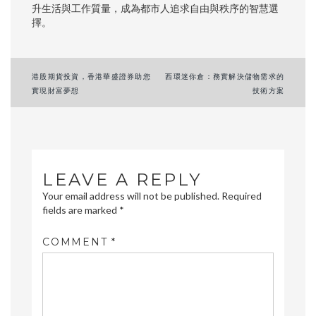
升生活與工作質量，成為都市人追求自由與秩序的智慧選
擇。
Post
港股期貨投資，香港華盛證券助您
西環迷你倉：務實解決儲物需求的
實現財富夢想
技術方案
navigation
LEAVE A REPLY
Your email address will not be published.
Required
fields are marked
*
COMMENT
*