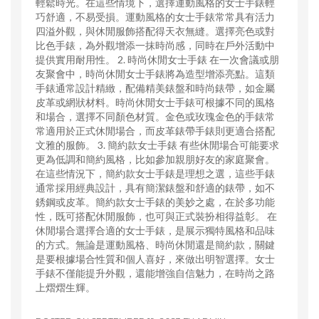
輕鬆時光。在這些情境下，選擇運動風格的女士手錶輕
巧舒適，不易受損。運動風格的女士手錶常常具有活力
四溢外觀，與休閒服飾搭配得天衣無縫。選擇亮色或對
比色手錶，為外觀增添一抹時尚感，同時在戶外活動中
提供實用耐用性。 2. 時尚休閒女士手錶 在一次會議或朋
友聚會中，時尚休閒女士手錶將為造型增添亮點。這類
手錶通常設計精緻，配備精美錶盤和時尚錶帶，如金屬
皮革或網狀材料。時尚休閒女士手錶可根據不同的風格
和場合，選擇不同顏色材質。金色或玫瑰金色的手錶常
常適用於正式休閒場合，而皮革錶帶手錶則更適合搭配
文雅的服飾。 3. 簡約款女士手錶 有些休閒場合可能要求
更為低調和簡約風格，比如參加親朋好友的家庭聚會。
在這些情況下，簡約款女士手錶是理想之選，這些手錶
通常採用經典設計，具有簡潔錶盤和舒適的錶帶，如不
銹鋼或皮革。簡約款女士手錶的美妙之處，在於多功能
性，既可搭配休閒服飾，也可與正式裝扮相得益彰。 在
休閒場合選擇合適的女士手錶，是展示獨特風格和品味
的方式。無論是運動風格、時尚休閒還是簡約款，關鍵
是要根據場合性質和個人喜好，來做出明智選擇。女士
手錶不僅能提升外觀，還能增強自信魅力，在時尚之路
上熠熠生輝。