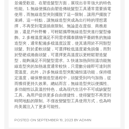
並備受歡迎。在塑造髮型方面，展現出非常強大的特色
性能。1. 無線便攜自由塑造傳統髮型工具通常需要插電
使用，而無線造型夾則擺脫了這一限制，讓用戶擺脫了
束縛。這一特點，讓無線造型夾成為出行時的理想選
擇，不再受到電源插座限制。無論是在度假、商務差
旅，還是戶外野餐，可輕鬆攜帶無線造型夾進行髮型修
飾。2. 多種溫度滿足不同需求國泰購物平臺銷售的無線
造型夾，通常配備多檔溫度設置，使其適用於不同類型
頭髮。對於柔軟頭髮，可選擇較低溫度避免損傷，而對
於堅硬或捲曲頭髮，可選擇更高溫度以更輕鬆塑造髮
型，能夠滿足不同髮型需求。3. 快速加熱與恒溫功能無
線造型夾的加熱速度通常較快，只需數分鐘即可達到所
需溫度。此外，許多無線造型夾配備恒溫功能，保持穩
定溫度，確保整個造型過程中，頭髮受到均勻加熱，從
而獲得更持久效果。總結而言，無線造型夾以便攜性、
多功能性以及溫控特色，成為現代生活中不可或缺髮型
工具。為用戶提供更多自由便捷性，使得髮型不再受到
時間地點的限制。不僅改變髮型工具使用方式，也為時
尚美麗注入了更多可能性。
POSTED ON
SEPTEMBER 19, 2023
BY
ADMIN