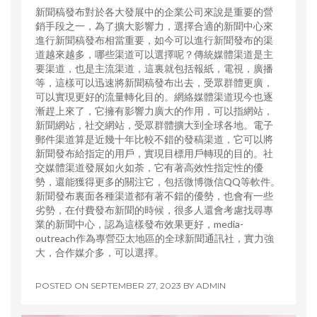
新聞稿發布對於各大發展中的企業公司來說是重要的營
銷手段之一，為了擴大影響力，選擇合適的新聞中心來
進行新聞稿發布相當重要，如今可以進行新聞發布的渠
道越來越多，哪些渠道可以選擇呢？傳統媒體渠道是主
要渠道，也是主流渠道，這裏就包括報紙，電視，廣播
等，這樣可以迅速將新聞稿發布出去，受眾群體更廣，
可以實現更好的流量轉化目的。網絡媒體渠道現今也逐
漸趕上來了，它擁有影響力廣大的作用，可以指網站，
新聞網站，社交網站，受眾群體擴大到全球各地。電子
郵件渠道算是近幾十年比較不錯的發稿渠道，它可以將
新聞發布給指定的用戶，實現目標用戶轉現的目的。社
交媒體渠道發展如火如荼，它有著高效性指定性的優
勢，還能獲得更多的關注它，包括微博微信QQ等軟件。
新聞發布裏面各種渠道都有著不錯的優勢，也會有一些
劣勢，在付費發布新聞的時候，很多人還會考慮找尋專
業的新聞中心，認為這樣發布效果更好，media-
outreach作為專營亞太地區的全球新聞通訊社，實力強
大，合作媒介多，可以選擇。
POSTED ON
SEPTEMBER 27, 2023
BY
ADMIN