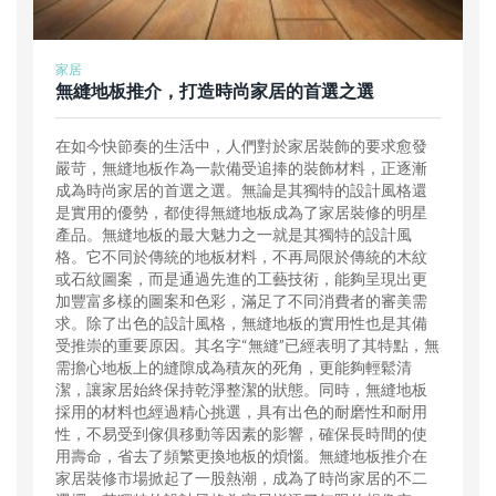
家居
無縫地板推介，打造時尚家居的首選之選
在如今快節奏的生活中，人們對於家居裝飾的要求愈發
嚴苛，無縫地板作為一款備受追捧的裝飾材料，正逐漸
成為時尚家居的首選之選。無論是其獨特的設計風格還
是實用的優勢，都使得無縫地板成為了家居裝修的明星
產品。無縫地板的最大魅力之一就是其獨特的設計風
格。它不同於傳統的地板材料，不再局限於傳統的木紋
或石紋圖案，而是通過先進的工藝技術，能夠呈現出更
加豐富多樣的圖案和色彩，滿足了不同消費者的審美需
求。除了出色的設計風格，無縫地板的實用性也是其備
受推崇的重要原因。其名字“無縫”已經表明了其特點，無
需擔心地板上的縫隙成為積灰的死角，更能夠輕鬆清
潔，讓家居始終保持乾淨整潔的狀態。同時，無縫地板
採用的材料也經過精心挑選，具有出色的耐磨性和耐用
性，不易受到傢俱移動等因素的影響，確保長時間的使
用壽命，省去了頻繁更換地板的煩惱。無縫地板推介在
家居裝修市場掀起了一股熱潮，成為了時尚家居的不二