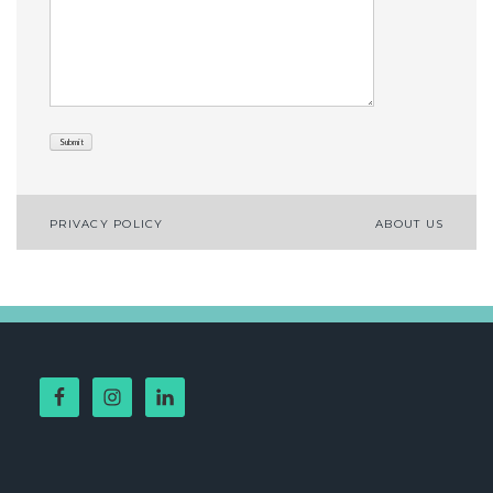
Post
PRIVACY POLICY
ABOUT US
navigation