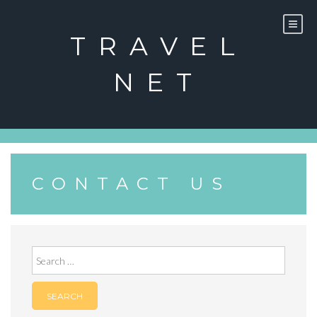
Skip
to
content
TRAVEL
NET
CONTACT US
Search
for: