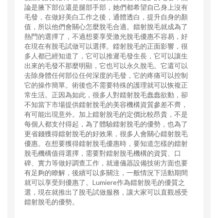
論是腋下部位還是腿部手部，她們都希望自己身上沒有
毛發，在做好美白工作之後，通體透白，提升自身的顏
值，所以他們會關心怎麼脫毛合適。鐳射脫毛就成為了
熱門的選擇了，不過想要享受激光脫毛優惠不容易，好
在現在有脫毛試做可以選擇。鐳射脫毛的正面影響，很
多人都已經知道了，它可以推遲毛發生長，它可以讓生
出來的毛發不那麼明顯，它也可以永久脫毛。它還可以
去除身體任何部位任何深度的毛發，它的疼痛可以控制
它的操作簡單。術後也不需要特殊的護理就可以恢複正
常生活。正因為如此，很多人對鐳射脫毛蠢蠢欲動，卻
不知當下市場提供鐳射脫毛的美容機構資質參差不齊，
有可能出現意外。加上鐳射脫毛的定價比較昂貴，不是
每個人都支付得起，為了體驗鐳射脫毛的優勢，也為了
更省錢獲得鐳射脫毛的好效果，很多人會關心鐳射脫毛
優惠。在想要獲得鐳射脫毛優惠時，要知道怎樣的鐳射
脫毛機構值得選擇，需要對鐳射脫毛機構的資質、口
碑、實力等做好調查工作，就連儀器設備技術方面也要
有足夠的瞭解，後續可以多關注，一般情況下活動期間
就可以享受到優惠了。Lumiere作為鐳射脫毛的優質之
選，現在就推出了脫毛試做服務，讓大家可以直觀感受
鐳射脫毛的優勢。