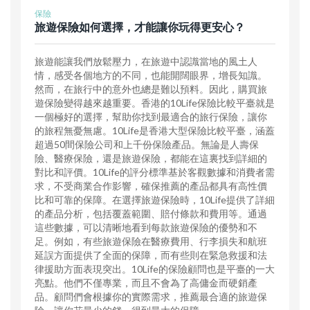
保險
旅遊保險如何選擇，才能讓你玩得更安心？
旅遊能讓我們放鬆壓力，在旅遊中認識當地的風土人
情，感受各個地方的不同，也能開闊眼界，增長知識。
然而，在旅行中的意外也總是難以預料。因此，購買旅
遊保險變得越來越重要。香港的10Life保險比較平臺就是
一個極好的選擇，幫助你找到最適合的旅行保險，讓你
的旅程無憂無慮。10Life是香港大型保險比較平臺，涵蓋
超過50間保險公司和上千份保險產品。無論是人壽保
險、醫療保險，還是旅遊保險，都能在這裏找到詳細的
對比和評價。10Life的評分標準基於客觀數據和消費者需
求，不受商業合作影響，確保推薦的產品都具有高性價
比和可靠的保障。在選擇旅遊保險時，10Life提供了詳細
的產品分析，包括覆蓋範圍、賠付條款和費用等。通過
這些數據，可以清晰地看到每款旅遊保險的優勢和不
足。例如，有些旅遊保險在醫療費用、行李損失和航班
延誤方面提供了全面的保障，而有些則在緊急救援和法
律援助方面表現突出。10Life的保險顧問也是平臺的一大
亮點。他們不僅專業，而且不會為了高傭金而硬銷產
品。顧問們會根據你的實際需求，推薦最合適的旅遊保