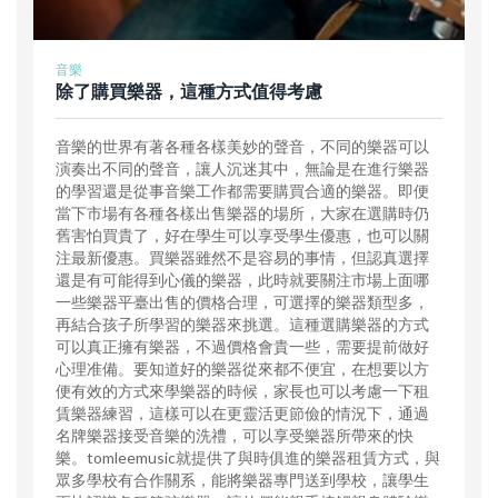
音樂
除了購買樂器，這種方式值得考慮
音樂的世界有著各種各樣美妙的聲音，不同的樂器可以
演奏出不同的聲音，讓人沉迷其中，無論是在進行樂器
的學習還是從事音樂工作都需要購買合適的樂器。即便
當下市場有各種各樣出售樂器的場所，大家在選購時仍
舊害怕買貴了，好在學生可以享受學生優惠，也可以關
注最新優惠。買樂器雖然不是容易的事情，但認真選擇
還是有可能得到心儀的樂器，此時就要關注市場上面哪
一些樂器平臺出售的價格合理，可選擇的樂器類型多，
再結合孩子所學習的樂器來挑選。這種選購樂器的方式
可以真正擁有樂器，不過價格會貴一些，需要提前做好
心理准備。要知道好的樂器從來都不便宜，在想要以方
便有效的方式來學樂器的時候，家長也可以考慮一下租
賃樂器練習，這樣可以在更靈活更節儉的情況下，通過
名牌樂器接受音樂的洗禮，可以享受樂器所帶來的快
樂。tomleemusic就提供了與時俱進的樂器租賃方式，與
眾多學校有合作關系，能將樂器專門送到學校，讓學生