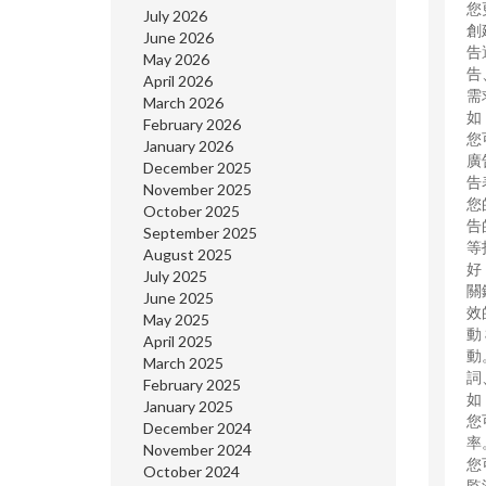
您
July 2026
創
June 2026
告
May 2026
告
April 2026
需
March 2026
如
February 2026
您
January 2026
廣
December 2025
告
November 2025
您
October 2025
告
September 2025
等
August 2025
好
July 2025
關
June 2025
效
May 2025
動
April 2025
動
March 2025
詞
February 2025
如
January 2025
您
December 2024
率
November 2024
您
October 2024
監