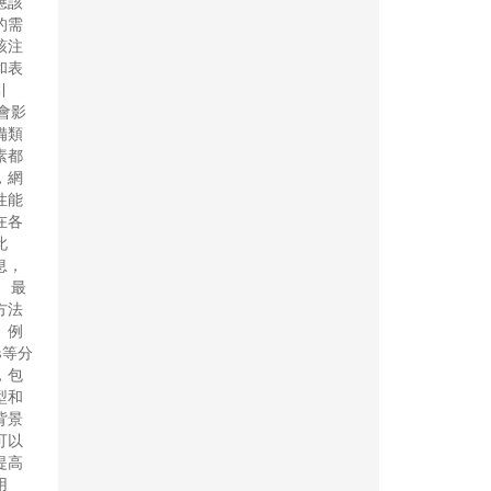
應該
的需
該注
和表
引
會影
備類
素都
，網
性能
在各
此
息，
 最
方法
。例
cs等分
，包
型和
背景
可以
提高
用