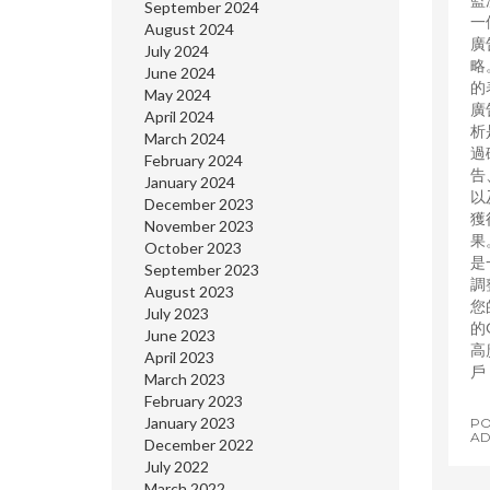
September 2024
一
August 2024
廣
July 2024
略
June 2024
的
May 2024
廣
April 2024
析
March 2024
過
February 2024
告
January 2024
以
December 2023
獲
November 2023
果
October 2023
是
September 2023
調
August 2023
您
July 2023
的
June 2023
高
April 2023
戶
March 2023
February 2023
January 2023
PO
AD
December 2022
July 2022
March 2022