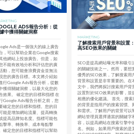
RKETING
OOGLE ADS報告分析：從
據中獲得關鍵洞察
MARKETING
了解搜索用戶背景和設置
oogle Ads是一個強大的線上廣告
高SEO效果的關鍵
台，可以幫助企業在Google搜索
其他網站上投放廣告。但是，如
SEO是提高網站曝光率和吸引
您不能有效地分析和評估您的廣
的關鍵技術之一。然而，要想
活動，您可能會浪費資金並無法
優秀的SEO效果，了解搜索用
現您的廣告目標。本文將介紹如
背景和設置是非常重要的。在
進行Google Ads報告分析，從數
文中，我們將探討搜索用戶背
中獲得關鍵洞察，以最大化您的
設置對於SEO效果的影響，並
告效果。 確定您的目標和指標 在
相應的優化建議。 首先，搜索
行Google Ads報告分析之前，您
的背景是指用戶的搜索習慣、
要確定您的目標和指標。您的目
和需求。了解用戶的背景可以
可能是增加網站流量、提高轉換
網站管理員選擇適當的關鍵字
或提高品牌知名度。指標可能包
容，以提高網站在搜索引擎中
點擊率、轉換率、成本每點擊
名。例如，如果用戶搜索的是
。確定您的目標和指標可以幫助