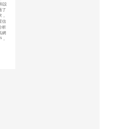
和設
過了
求，
置信
分析
高網
戶，