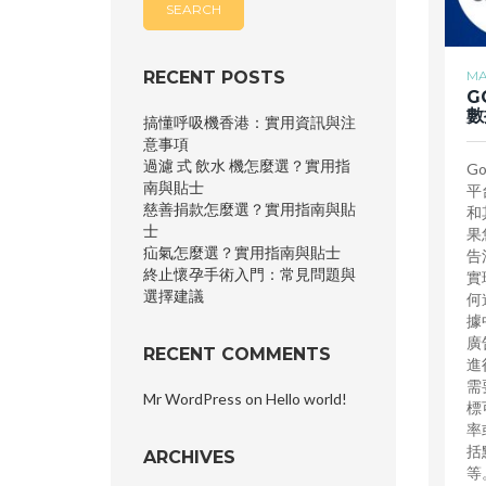
RECENT POSTS
MA
G
數
搞懂呼吸機香港：實用資訊與注
意事項
過濾 式 飲水 機怎麼選？實用指
G
南與貼士
平
慈善捐款怎麼選？實用指南與貼
和
士
果
疝氣怎麼選？實用指南與貼士
告
終止懷孕手術入門：常見問題與
實
選擇建議
何
據
廣
RECENT COMMENTS
進
需
Mr WordPress
on
Hello world!
標
率
括
ARCHIVES
等