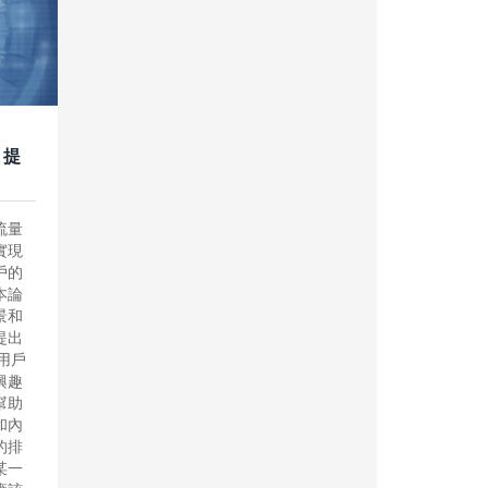
：提
流量
實現
戶的
本論
景和
提出
用戶
興趣
幫助
和內
的排
某一