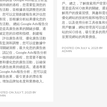
戶。 總之，了解搜索用戶背景
個持續的過程，您需要監測您的
置是提高SEO效果的關鍵。通
告活動，並根據表現調整您的策
解用戶的搜索習慣、興趣和需
。您可以定期創建報告來評估您
優化網站的技術性能和地理位
表現，並根據分析結果優化您的
息，以及使用分析工具收集和
告活動。 總結 Google Ads報告分
用戶數據，網站管理員可以提
是提高廣告效果的關鍵步驟。通
站的SEO排名，吸引更多的用
確定您的目標和指標、創建報
並實現網站的商業價值。
、評估廣告表現、優化廣告活動
及監測和調整，您可以從數據中
得關鍵洞察，最大化您的廣告效
POSTED ON
JULY 4, 2023
BY
ADMIN
。請記住，Google Ads報告分析
一個持續的過程，您需要不斷地
整和優化您的廣告活動，以確保
的廣告效果持續提高。通過專業
Google Ads報告分析，您可以提
廣告效果，吸引更多的潛在客
，增加品牌知名度和業務收入。
STED ON
JULY 7, 2023
BY
MIN