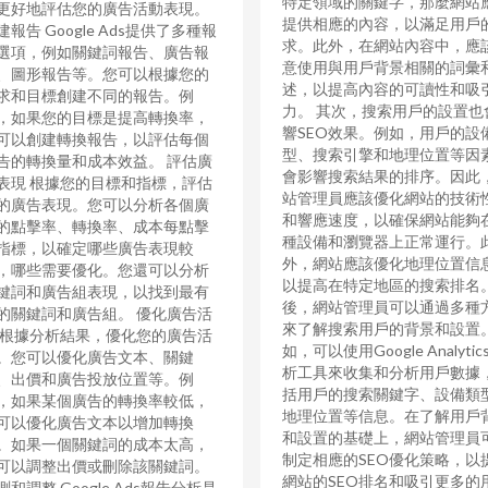
特定領域的關鍵字，那麼網站
更好地評估您的廣告活動表現。
提供相應的內容，以滿足用戶
建報告 Google Ads提供了多種報
求。此外，在網站內容中，應
選項，例如關鍵詞報告、廣告報
意使用與用戶背景相關的詞彙
、圖形報告等。您可以根據您的
述，以提高內容的可讀性和吸
求和目標創建不同的報告。例
力。 其次，搜索用戶的設置也
，如果您的目標是提高轉換率，
響SEO效果。例如，用戶的設
可以創建轉換報告，以評估每個
型、搜索引擎和地理位置等因
告的轉換量和成本效益。 評估廣
會影響搜索結果的排序。因此
表現 根據您的目標和指標，評估
站管理員應該優化網站的技術
的廣告表現。您可以分析各個廣
和響應速度，以確保網站能夠
的點擊率、轉換率、成本每點擊
種設備和瀏覽器上正常運行。
指標，以確定哪些廣告表現較
外，網站應該優化地理位置信
，哪些需要優化。您還可以分析
以提高在特定地區的搜索排名。
鍵詞和廣告組表現，以找到最有
後，網站管理員可以通過多種
的關鍵詞和廣告組。 優化廣告活
來了解搜索用戶的背景和設置
 根據分析結果，優化您的廣告活
如，可以使用Google Analyti
。您可以優化廣告文本、關鍵
析工具來收集和分析用戶數據
、出價和廣告投放位置等。例
括用戶的搜索關鍵字、設備類
，如果某個廣告的轉換率較低，
地理位置等信息。在了解用戶
可以優化廣告文本以增加轉換
和設置的基礎上，網站管理員
。如果一個關鍵詞的成本太高，
制定相應的SEO優化策略，以
可以調整出價或刪除該關鍵詞。
網站的SEO排名和吸引更多的
測和調整 Google Ads報告分析是