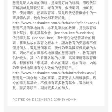
慈善是助人為樂的傳統，是樂善好施的統稱。用現代語
言解讀就是關愛兒童、老有所養、救濟窮困、撫卹貧
苦、優待殘疾、熱衷教育等，這是現代慈善概念中的一
些具體內容，包含於此卻不限於此。(
http://www.leeshaukee.com.hk/tch/charity/index.aspx )
慈善不是簡單地施捨，亦不是單純的救濟，是從教育根
源上幫扶。李兆基基金會 （lee shau kee foundation）
依托李兆基（lee shau kee）博士專心做慈善基金的初
衷，將重點放在教育之根本上，認為教育的受惠者不僅
僅是個人，還是整個家庭、後代乃至為國家做貢獻的大
事。因此目前在世界各地展開的慈善項目中，教育項目
佔比較大。其中在香港各地的小學、高等學府等教育機
構，都擁有以「李兆基」命名的建築，也在香港、內地
乃至海外地區擁有令人敬仰的慈善項目。(
http://www.leeshaukee.com.hk/tch/intro/index.aspx )
慈善是一項永無止境的事業，需要更多人積極參與。現
今的李兆基基金，不僅擁有眾多教育基金，還涉略扶
貧、賑災等項目，期待更多人的加入。
POSTED ON
DECEMBER 2, 2019
BY
ADMIN