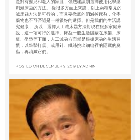
是對有嬰兒和老人的家庭，強烈建議別選擇使用化學藥
劑滅床蝨的方法。 從很多方面上來說，以上兩種常見的
滅床蝨方法是可行的，而且要徹底的消滅掉床蝨，化學
藥物也不可否認是一種很好的選擇。但是我們的生活講
究健康， 所以，選擇人工滅床蝨方法對現在很多家庭來
說，這一項可行的選擇。床蝨一般生活隱蔽在床架、床
板、坐墊等下面，人工滅蝨方面就是根據床蝨的生活習
慣，以敲擊打震、或用針、鐵絲挑出細縫裡的隱藏的臭
蟲，再消滅它們。
POSTED ON
DECEMBER 9, 2019
BY
ADMIN