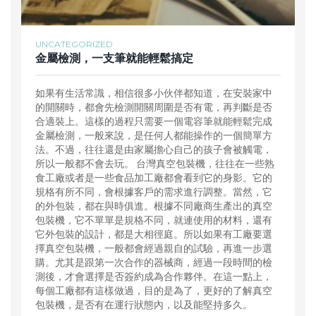
UNCATEGORIZED
金屬檢測，一支筆就能輕鬆搞定
如果有生活常識，相信很多小伙伴都知道，在安裝家中
的開關時，都會先檢測開關周圍是否有電，再判斷是否
合適裝上。這樣的過程只需要一個電容筆就能輕鬆完成
金屬檢測，一般來說，是任何人都能操作的一個簡單方
法。不過，往往還是由家屬擔心自己的孩子會被觸電，
所以一般都不會去玩。 台灣真空包裝機，往往在一些熟
食工廠或者是一些食品加工廠都會看到它的身影。它的
規格有所不同，會根據客戶的需求進行調整。當然，它
的外包裝，都在與時俱進。根據不同廠商生產出的真空
包裝機，它不單單是規格不同，就連使用的材料，還有
它外包裝的設計，都是大相徑庭。所以如果有工廠要選
擇真空包裝機，一般都會經過親自的試驗，再進一步選
購。尤其是跟第一次合作的器械商，經過一段時間的檢
測後，才會選擇是否簽約成為合作夥伴。在這一點上，
每個工廠都有這樣做過，目的是為了，更好的了解真空
包裝機，是否有在運行狀態內，以及能堅持多久。