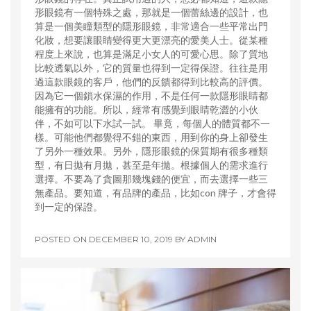
形眼鏡有一個特殊之處，那就是一個蕾絲邊的設計，也
算是一個美瞳類型的隱形眼鏡，非常適合一些平常出門
化妝，想要讓眼睛變得更大更漂亮的愛美人士。從某種
程度上來說，也算是滿足小女人的可愛心思。除了質地
比較透氣以外，它的質量也得到一定得保證。往往是用
過這款眼鏡的客戶，他們的反饋都得到比較高的評價。
因為它一個鎖水保濕的作用，不是任何一款隱形眼睛都
能擁有的功能。所以，經常有感覺到眼睛乾澀的小伙
伴，不如可以下水試一試。 畢竟，每個人的體質都不一
樣。可能他們都覺得不錯的東西，用到你的身上卻發生
了另外一種效果。另外，隱形眼鏡的保質期有很多種類
型，有日拋有月拋，甚至是年拋。根據個人的需求進行
選擇。不要為了貪圖那幾塊錢的便宜，而去選擇一些三
無產品。要知道，有品牌的產品，比如con 牌子，才會得
到一定的保證。
POSTED ON
DECEMBER 10, 2019
BY
ADMIN