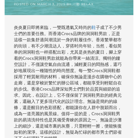
POSTED ON
MARCH 3, 2025
BY
一秒 RELAX
炎炎夏日即將來臨，一雙既透氣又時尚的
鞋
子成了不少男
士們的首要任務。而香港Crocs品牌的洞洞鞋男款，正是
這樣一款集舒適與潮流於一身的鞋履佳作。香港繁華都市
的街頭，有不少潮流达人，穿搭时尚年轻，当然，看似简
单的洞洞鞋也一样搭配出彩，尤其是炎热的夏日，腳上穿
着的Crocs洞洞鞋男款就能為你帶來一絲清涼。獨特的鏤
空設計，不僅讓空氣自由流通，減輕夏日的悶熱感，還巧
妙地展現出一種隨性的時尚態度。每一雙Crocs洞洞鞋都
採用了輕質耐用的材料，確保你無論是漫步在購物中心的
走廊，還是穿梭於繁忙的辦公區域，都能享受到輕鬆自在
的步伐。香港Crocs品牌深知男士們對於品質與細節的追
求。因此，在設計上，它不僅保留了洞洞鞋男款的經典元
素，還融入了更多現代化的設計理念。無論是簡約的線
條，還是醒目的色彩搭配，都能讓你在人群中脫穎而出，
成為一道亮麗的風景線。值得一提的是，Crocs洞洞鞋男
款的易清洗特性也是其備受青睞的原因之一。無論是沙灘
上的細沙，還是城市裏的灰塵，只需輕輕一擦，便能恢復
如初的潔淨。這樣的設計，無疑為忙碌的都市男士們節省