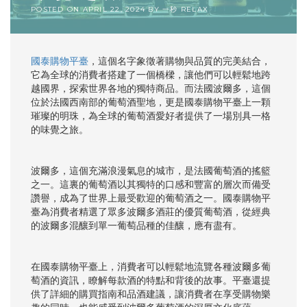
POSTED ON
APRIL 22, 2024
BY
一秒 RELAX
國泰購物平臺
，這個名字象徵著購物與品質的完美結合，
它為全球的消費者搭建了一個橋樑，讓他們可以輕鬆地跨
越國界，探索世界各地的獨特商品。而法國波爾多，這個
位於法國西南部的葡萄酒聖地，更是國泰購物平臺上一顆
璀璨的明珠，為全球的葡萄酒愛好者提供了一場別具一格
的味覺之旅。
波爾多，這個充滿浪漫氣息的城市，是法國葡萄酒的搖籃
之一。這裏的葡萄酒以其獨特的口感和豐富的層次而備受
讚譽，成為了世界上最受歡迎的葡萄酒之一。國泰購物平
臺為消費者精選了眾多波爾多酒莊的優質葡萄酒，從經典
的波爾多混釀到單一葡萄品種的佳釀，應有盡有。
在國泰購物平臺上，消費者可以輕鬆地流覽各種波爾多葡
萄酒的資訊，瞭解每款酒的特點和背後的故事。平臺還提
供了詳細的購買指南和品酒建議，讓消費者在享受購物樂