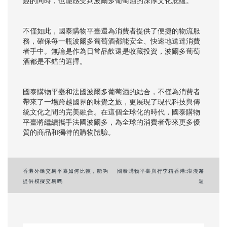
趣的同時，也能感受到波爾多葡萄酒的深厚文化底蘊。
不僅如此，國泰購物平臺還為消費者提供了便捷的物流服
務，確保每一瓶波爾多葡萄酒都能安全、快速地送達消費
者手中。無論是作為日常品飲還是收藏投資，波爾多葡萄
酒都是不錯的選擇。
國泰購物平臺和法國波爾多葡萄酒的結合，不僅為消費者
帶來了一場跨越國界的味覺之旅，更展現了現代科技與傳
統文化之間的完美融合。在這個全球化的時代，國泰購物
平臺將繼續攜手法國波爾多，為全球的消費者帶來更多優
質的商品和獨特的購物體驗。
Post
香港外匯交易平臺如何比較，能夠
國泰購物平臺與行李箱香港:浪漫邂
提供模擬交易嗎
逅
navigation