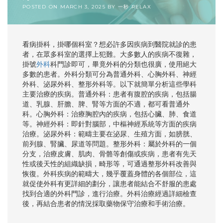
POSTED ON
MARCH 3, 2025
BY
一秒 RELAX
看病掛科，掛哪個科室？想必許多因疾病到醫院就診的患
者，在眾多科室的選擇上犯難。大多數人的疾病不復雜，
掛號
外科
科門診即可，畢竟外科的分類也很廣，使用絕大
多數的患者。外科分類可分為普通外科、心胸外科、神經
外科、泌尿外科、整形外科等。以下就簡單分析這些學科
主要治療的疾病。普通外科：患者有腹腔的疾病，包括腸
道、乳腺、肝膽、脾、腎等方面的不適，都可看普通外
科。心胸外科：治療胸腔內的疾病，包括心臟、肺、食道
等。神經外科：即針對腦部，中樞神經系統等方面的疾病
治療。泌尿外科：範疇主要在泌尿、生殖方面，如膀胱、
前列腺、腎臟、尿道等問題。整形外科：屬於外科的一個
分支，治療皮膚、肌肉、骨骼等創傷或疾病，患者有先天
性或後天性的組織缺損，畸形等，可通過整形外科改善與
恢復。外科疾病的範疇大，幾乎覆蓋身體的各個部位，這
就促使外科有更詳細的劃分，讓患者能結合不舒服的患處
找到合適的外科門診，進行治療。外科治療經過詳細檢查
後，再結合患者的情況採取藥物保守治療和手術治療。