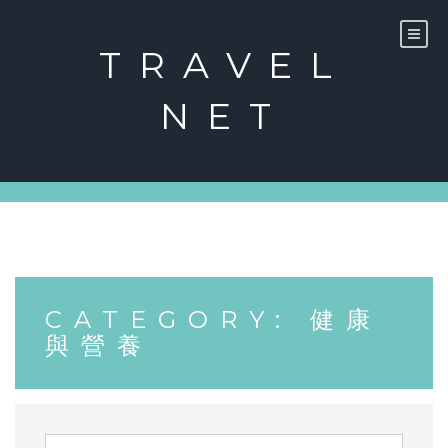
Skip
to
content
TRAVEL
NET
CATEGORY:
健康
與營養
Search