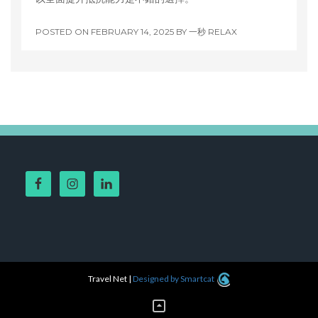
POSTED ON
FEBRUARY 14, 2025
BY
一秒 RELAX
Travel Net
|
Designed by Smartcat