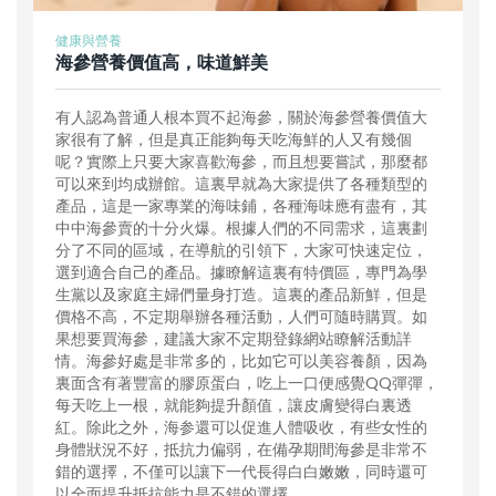
健康與營養
海參營養價值高，味道鮮美
有人認為普通人根本買不起海參，關於海參營養價值大
家很有了解，但是真正能夠每天吃海鮮的人又有幾個
呢？實際上只要大家喜歡海參，而且想要嘗試，那麼都
可以來到均成辦館。這裏早就為大家提供了各種類型的
產品，這是一家專業的海味鋪，各種海味應有盡有，其
中中海參賣的十分火爆。根據人們的不同需求，這裏劃
分了不同的區域，在導航的引領下，大家可快速定位，
選到適合自己的產品。據瞭解這裏有特價區，專門為學
生黨以及家庭主婦們量身打造。這裏的產品新鮮，但是
價格不高，不定期舉辦各種活動，人們可隨時購買。如
果想要買海參，建議大家不定期登錄網站瞭解活動詳
情。海參好處是非常多的，比如它可以美容養顏，因為
裏面含有著豐富的膠原蛋白，吃上一口便感覺QQ彈彈，
每天吃上一根，就能夠提升顏值，讓皮膚變得白裏透
紅。除此之外，海参還可以促進人體吸收，有些女性的
身體狀況不好，抵抗力偏弱，在備孕期間海參是非常不
錯的選擇，不僅可以讓下一代長得白白嫩嫩，同時還可
以全面提升抵抗能力是不錯的選擇。