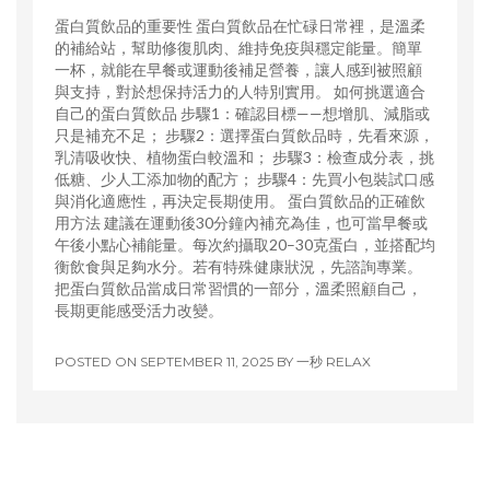
蛋白質飲品的重要性 蛋白質飲品在忙碌日常裡，是溫柔
的補給站，幫助修復肌肉、維持免疫與穩定能量。簡單
一杯，就能在早餐或運動後補足營養，讓人感到被照顧
與支持，對於想保持活力的人特別實用。 如何挑選適合
自己的蛋白質飲品 步驟1：確認目標——想增肌、減脂或
只是補充不足； 步驟2：選擇蛋白質飲品時，先看來源，
乳清吸收快、植物蛋白較溫和； 步驟3：檢查成分表，挑
低糖、少人工添加物的配方； 步驟4：先買小包裝試口感
與消化適應性，再決定長期使用。 蛋白質飲品的正確飲
用方法 建議在運動後30分鐘內補充為佳，也可當早餐或
午後小點心補能量。每次約攝取20–30克蛋白，並搭配均
衡飲食與足夠水分。若有特殊健康狀況，先諮詢專業。
把蛋白質飲品當成日常習慣的一部分，溫柔照顧自己，
長期更能感受活力改變。
POSTED ON
SEPTEMBER 11, 2025
BY
一秒 RELAX