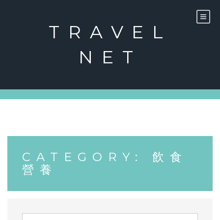
Skip
to
content
TRAVEL
NET
CATEGORY:
飲食
營養
Search