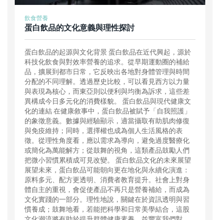
飲食營養
蛋白飲品的文化意義與理性探討
蛋白飲品的起源與文化背景 蛋白飲品在近代興起，源於
科技化飲食與對效率營養的追求。從早期運動圈的補給
品，擴展到都市日常，它反映出各地對身體管理與時間
分配的不同理解。透過歷史比較，可以看見西方以力量
與表現為核心，而東亞則以便利與均衡為訴求，這些差
異構成今日多元化的消費樣貌。 蛋白飲品與現代健康文
化的連結 在健康敘事中，蛋白飲品被賦予「自我照護」
的象徵意義。數據與經驗顯示，適當攝取有助肌肉修復
與免疫維持；同時，選擇權也成為個人生活風格的表
徵。從理性角度看，應以需求為導向，避免過度醫療化
或簡化為萬能解方；從鼓舞的視角，這類產品鼓勵人們
把微小習慣累積成可見改變。 蛋白飲品文化的未來展望
展望未來，蛋白飲品可能朝向更在地化與永續化演進：
原料多元、配方更透明、消費者教育提升。社會上對身
體自主的重視，會促使產品不再只是營養補給，而成為
文化實踐的一部分。理性地說，關鍵在於資訊透明與習
慣養成；鼓舞地看，若能把科學和日常美學結合，這股
文化潮流將有助於提升群體健康素養，並豐富我們對