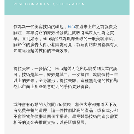
POSTED ON
AUGUST 8, 2018
BY
ADMIN
作為新一代美容技術的崛起，
hifu
在還未上市之前就廣受
關注，單單從它的療效出發就足夠吸引萬眾女性為之買
單。直到如今，hifu儼然成為風靡全球的一股美容潮流，
關於它的廣告大街小巷隨處可見，就連街坊鄰居都偶有人
知道這種超聲技術的神奇效果。
提拉美容，一步搞定。Hifu超聲刀之所以能受到大眾的認
可，技術是其一，療效是其二。一次操作，就能保持三年
以上的效果，全身塑形，提拉去皺。這種無創傷的技術顯
然比市面上那些隨意動刀的手術要好得多。
或許會有心動的人詢問
hifu價錢
，相信大家都知道天下沒
有免費午餐的道理，論一件性價比高的產品，或多或少都
不會跟物美價廉這四個字搭邊。畢竟醫學技術的進步需要
相等的資金去推廣支持，以得延續發展。