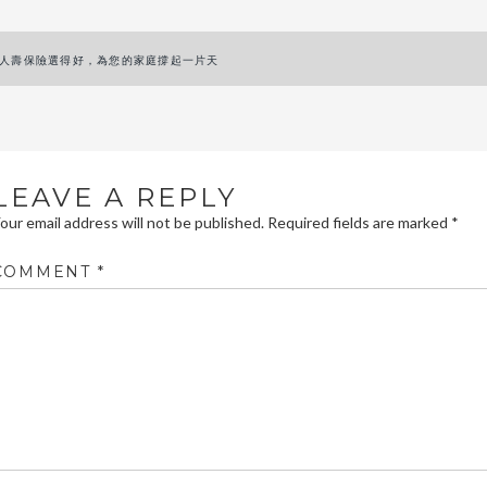
ost
人壽保險選得好，為您的家庭撐起一片天
avigation
LEAVE A REPLY
our email address will not be published.
Required fields are marked
*
COMMENT
*