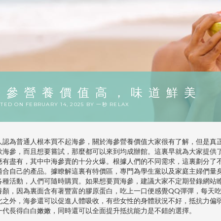
海參營養價值高，味道鮮美
STED ON
FEBRUARY 14, 2025
BY
一秒 RELAX
人認為普通人根本買不起海參，關於海參營養價值大家很有了解，但是真
歡海參，而且想要嘗試，那麼都可以來到均成辦館。這裏早就為大家提供
應有盡有，其中中海參賣的十分火爆。根據人們的不同需求，這裏劃分了
適合自己的產品。據瞭解這裏有特價區，專門為學生黨以及家庭主婦們量
各種活動，人們可隨時購買。如果想要買海參，建議大家不定期登錄網站
養顏，因為裏面含有著豐富的膠原蛋白，吃上一口便感覺QQ彈彈，每天
此之外，海参還可以促進人體吸收，有些女性的身體狀況不好，抵抗力偏
一代長得白白嫩嫩，同時還可以全面提升抵抗能力是不錯的選擇。