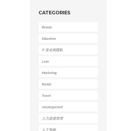
CATEGORIES
Beauty
Education
IT 安全與隱私
Loan
Marketing
Rental
Travel
Uncategorized
人力資源管理
人工智能