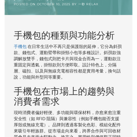
POSTED ON
OCTOBER 10, 2025
BY
一秒 RELAX
手機包的種類與功能分析
手機包
在日常生活中不再只是保護殼的延伸，它分為斜孭
款、錢包式、運動臂帶和掛頸小包等多種設計。斜孭款強
調解放雙手，錢包式則把卡片與現金合而為一，運動款注
重固定與透氣，掛頸款則方便即取。設計特色上，分隔
層、磁扣、以及與無線充電相容性都是實用考量，換句話
說，功能與外型同等重要。
手機包在市場上的趨勢與
消費者需求
現時消費者偏好輕便、多功能與環保材料，亦愈來愈注重
安全性（如 RFID 阻隔）與兼容性（例如手機包能否支援
厚殼或無線充電）。品牌則透過客製化色彩、模組化配件
來吸引年輕族群。從市場走向來看，跨界合作與可回收材
質會是未來兩大驅動力，換言之，實用性與價值觀正同時