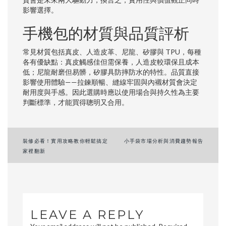
影響選擇。
手機包的材質與品質評析
常見材質包括真皮、人造皮革、尼龍、矽膠與 TPU，每種
各有優缺點：真皮觸感佳但需保養，人造皮較環保且成本
低；尼龍耐磨但易髒，矽膠具防摔防水的特性。品質直接
影響使用體驗——拉鍊順暢、縫線牢固與內襯材質會決定
耐用度與手感。因此選購時應以使用場合與持久性為主要
判斷標準，才能買得聰明又合用。
Post
裝修必看！實用攻略教你輕鬆搞定
小手袋市場分析與消費趨勢報告
家裡翻新
navigation
LEAVE A REPLY