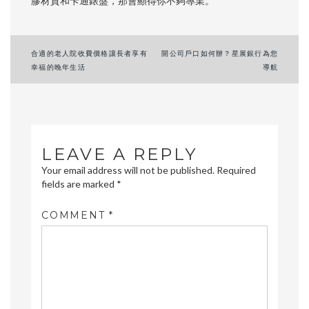
膠材質和卡通錶盤，那會顯得你不夠專業。
Post
合適的老人院收費價格讓長者享有
開公司戶口如何辦？星展銀行為您
幸福的晚年生活
導航
navigation
LEAVE A REPLY
Your email address will not be published.
Required
fields are marked
*
COMMENT
*