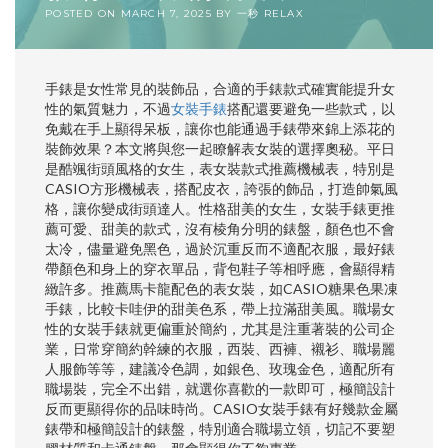
POSTED ON
MARCH 7, 2025
BY
一秒 RELAX
手錶是女性常見的裝飾品，合適的手錶款式確實能提升女
性的氣質魅力，不過
女裝手錶
搭配還要避免一些款式，以
免戴在手上顯得呆板，讓你也能通過手錶帶來錦上添花的
裝飾效果？本文將與您一起瞭解表女裝的選擇奧秘。平日
是酷颯街頭風格的女生，表女裝款式推薦機械表，特別是
CASIO方形機械表，搭配皮衣，誇張的飾品，打造帥氣風
格，讓你變成街頭達人。性格甜美的女生，女裝手錶更推
薦可愛、甜美的款式，沒有棱角分明的錶盤，顏色也不會
太冷，儘量避免黑色，過於沉重反而不適配衣服，最好錶
帶顏色和身上的穿衣單品，背包鞋子等相呼應，會顯得精
緻許多。推薦馬卡龍配色的表女裝，如CASIO糖果色果凍
手錶，比較卡哇伊的甜美色系，帶上拉滿甜美風。職場女
性的女裝手錶就更偏重於簡約，尤其是注重著裝的公司企
業，日常穿簡約幹練的衣服，西裝、西褲、襯衫、職場麗
人服飾等等，建議冷色調，如銀色、玫瑰金色，適配所有
職場裝，完全不出錯，就選你喜歡的一款即可，極簡設計
反而更顯得你的品味時尚。CASIO女裝手錶有好幾款金屬
錶帶和極簡設計的錶盤，特別適合職場立領，切記不要塑