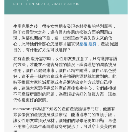
POSTED ON
APRIL 4, 2023
BY
ADMIN
生產完畢之後，很多女性朋友發現身材變形的特別厲害，
除了盆骨變大之外，還有贅肉多肌肉松弛方面的問題出
現，胸部也開始下垂，這一些都讓她們喪失對未來的信
心，此時她們會關心怎麼辦才能實現
產後 瘦身
，產後 減脂
目的，有什麼好方法可以選擇？
在有產後 瘦身需求時，女性朋友要注意了，只有選擇靠譜
的方法，才能在不傷害身體的情況下獲得理想的減脂瘦身
作用，讓自己健健康康，讓自己精神飽滿，讓自己氣色變
好，這不是一味的節食或者是強硬的運動就能做到的。此
時不推薦大家吃減肥藥或者是通過節食的方式讓自己瘦
身，建議大家選擇專業的產前產後修複中心，它們能根據
不同產婦所面對的問題，為產婦提供好的修複方案，讓她
們恢複更好的狀態。
mamazone作為線下知名的產前產後護理專門店，他擁有
眾多優質的產後瘦身減脂療程，能通過專門的養護手段，
讓女性朋友重獲好身材，讓她們的線條感更加明顯，再也
不用擔心因為生產而導致身材變形了，可以穿上美美的衣