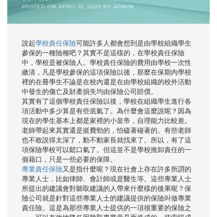
POSTED ON
APRIL 15, 2020
BY
ADMIN
說起
學校責任保險
可能許多人都會想到是由學校組織學生
參保的一種險種吧？其實不是這樣的，在學校責任保險
中，學校是被保險人。學校責任保險的費用由學校一次性
繳清，凡是學校參保的這項保險以後，那麼在保期內學校
裡的在冊學生不論是在校內還是在由學校組織的校外活動
中發生的傷亡及財產損失均由保險公司賠償。
其實有了這個學校責任保險以後，學校在組織學生進行各
項活動中多少算是有些底氣了。為什麼會這麼說呢？因為
現在的學生基本上都是家裡的小皇帝，自理能力比較差。
老師帶起來其實還是挺費勁的，怕磕著碰著的。有些老師
也不敢說得太深了，動不動家長就找來了。所以，有了這
項保險學校可以鬆口氣了。但這並不是學校推卸責任的一
個藉口，只是一些必要的保障。
專業責任保險
又是指什麼呢？現在社會上存在許多所謂的
專業人士，比如律師、會計師或是醫生等。這些專業人士
所提出的建議會對聽取建議的人帶來什麼樣的後果呢？保
險公司就是針對這些專業人士的建議提供的保險叫做專業
責任險。這是為那些專業人士提供的一項很重要的保險之