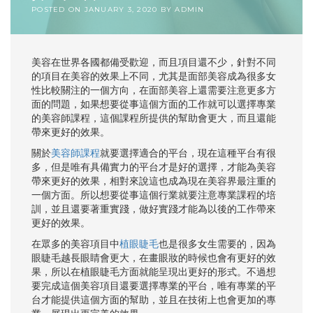
POSTED ON
JANUARY 3, 2020
BY
ADMIN
美容在世界各國都備受歡迎，而且項目還不少，針對不同
的項目在美容的效果上不同，尤其是面部美容成為很多女
性比較關注的一個方向，在面部美容上還需要注意更多方
面的問題，如果想要從事這個方面的工作就可以選擇專業
的美容師課程，這個課程所提供的幫助會更大，而且還能
帶來更好的效果。
關於
美容師課程
就要選擇適合的平台，現在這種平台有很
多，但是唯有具備實力的平台才是好的選擇，才能為美容
帶來更好的效果，相對來說這也成為現在美容界最注重的
一個方面。所以想要從事這個行業就要注意專業課程的培
訓，並且還要著重實踐，做好實踐才能為以後的工作帶來
更好的效果。
在眾多的美容項目中
植眼睫毛
也是很多女生需要的，因為
眼睫毛越長眼睛會更大，在畫眼妝的時候也會有更好的效
果，所以在植眼睫毛方面就能呈現出更好的形式。不過想
要完成這個美容項目還要選擇專業的平台，唯有專業的平
台才能提供這個方面的幫助，並且在技術上也會更加的專